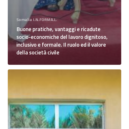
Somalia I.N.FORMA.L.
Buone pratiche, vantaggi e ricadute
socio-economiche del lavoro dignitoso,
inclusivo e formale. Il ruolo ed il valore
della società civile
Formazione
sui
diritti
del
lavoro,
lavoro
dignitoso,
transizione
al