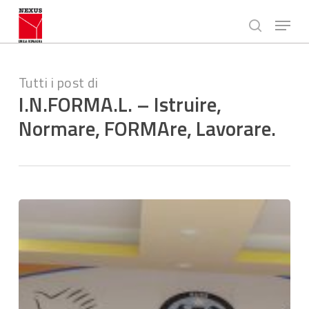
Passa
Menù
al
ricerca
contenuto
Chiudi
principale
Menù
Tutti i post di
I.N.FORMA.L. – Istruire,
Normare, FORMAre, Lavorare.
Diritti
e
percorsi
di
formalizzazione
del
lavoro