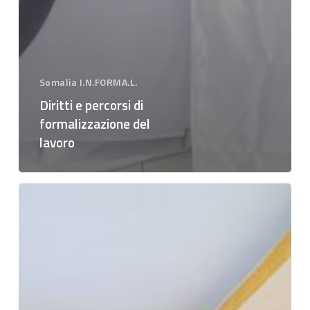
Somalia I.N.FORMA.L.
Diritti e percorsi di
formalizzazione del
lavoro
Buone
pratiche,
vantaggi
e
ricadute
socio-
economiche
del