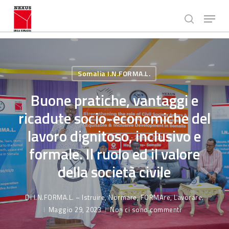
Passa
Menù
al
ricerca
contenuto
Chiudi
principale
Menù
Somalia I.N.FORMA.L.
Buone pratiche, vantaggi e
ricadute socio-economiche del
lavoro dignitoso, inclusivo e
formale. Il ruolo ed il valore
della società civile
Di
I.N.FORMA.L. – Istruire, Normare, FORMAre, Lavorare.
Maggio 29, 2023
Non ci sono commenti