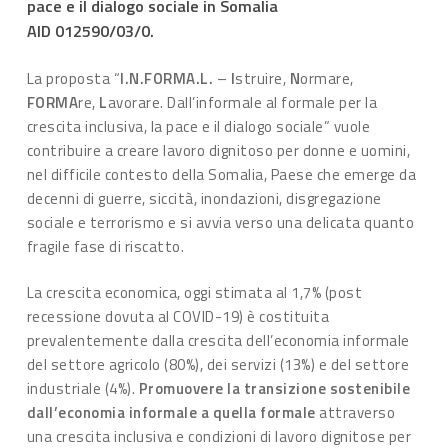
pace e il dialogo sociale in Somalia
AID 012590/03/0.
La proposta “
I.N.FORMA.L.
–
I
struire,
N
ormare,
FORMA
re,
L
avorare. Dall’informale al formale per la
crescita inclusiva, la pace e il dialogo sociale” vuole
contribuire a creare lavoro dignitoso per donne e uomini,
nel difficile contesto della Somalia, Paese che emerge da
decenni di guerre, siccità, inondazioni, disgregazione
sociale e terrorismo e si avvia verso una delicata quanto
fragile fase di riscatto.
La crescita economica, oggi stimata al 1,7% (post
recessione dovuta al COVID-19) è costituita
prevalentemente dalla crescita dell’economia informale
del settore agricolo (80%), dei servizi (13%) e del settore
industriale (4%).
Promuovere la transizione sostenibile
dall’economia informale a quella formale
attraverso
una crescita inclusiva e condizioni di lavoro dignitose per