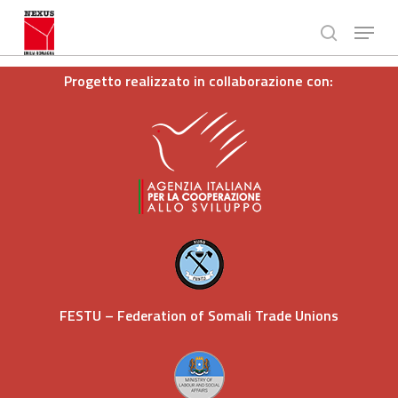
Passa
Menù
al
ricerca
contenuto
Chiudi
principale
Menù
Progetto realizzato in collaborazione con:
FESTU –
Federation of Somali Trade Unions