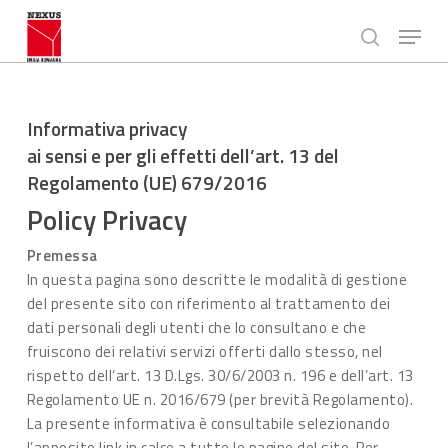
Passa
Menù
al
ricerca
contenuto
Chiudi
principale
Menù
Informativa privacy
ai sensi e per gli effetti dell’art. 13 del
Regolamento (UE) 679/2016
Policy Privacy
Premessa
In questa pagina sono descritte le modalità di gestione
del presente sito con riferimento al trattamento dei
dati personali degli utenti che lo consultano e che
fruiscono dei relativi servizi offerti dallo stesso, nel
rispetto dell’art. 13 D.Lgs. 30/6/2003 n. 196 e dell’art. 13
Regolamento UE n. 2016/679 (per brevità Regolamento).
La presente informativa è consultabile selezionando
l’apposito link in calce a tutte le pagine del sito. Per